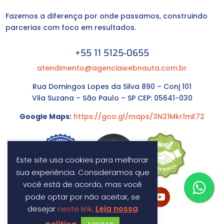
Fazemos a diferença por onde passamos, construindo
parcerias com foco em resultados.
+55 11 5125-0655
atendimento@agenciawebnauta.com.br
Rua Domingos Lopes da Silva 890 – Conj 101
Vila Suzana – São Paulo – SP CEP: 05641-030
Google Maps:
https://goo.gl/maps/3N21Mkr1mE72
Este site usa cookies para melhorar
sua experiência. Consideramos que
você está de acordo, mas você
pode optar por não aceitar, se
desejar
neste link
.
Leia nossa