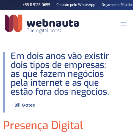
+55 11 5125-0655
–
Contato pelo WhatsApp
–
Orçamento Rápido
Em dois anos vão existir
dois tipos de empresas:
as que fazem negócios
pela intern
et e as que
estão fora dos negócios.
– Bill Gates
Presença Digital