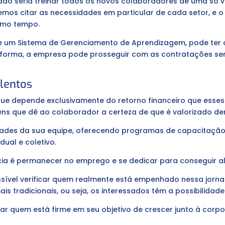
do seria treinar todos os novos colaboradores de uma só ve
odemos citar as necessidades em particular de cada setor, e
smo tempo.
e um Sistema de Gerenciamento de Aprendizagem, pode ter
 forma, a empresa pode prosseguir com as contratações se
lentos
 que depende exclusivamente do retorno financeiro que esses 
ns que dê ao colaborador a certeza de que é valorizado de
dades da sua equipe, oferecendo programas de capacitação
dual e coletivo.
ncia é permanecer no emprego e se dedicar para conseguir 
sível verificar quem realmente está empenhado nessa jorn
ais tradicionais, ou seja, os interessados têm a possibilida
r quem está firme em seu objetivo de crescer junto à corp