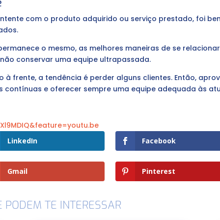
e
 contente com o produto adquirido ou serviço prestado, foi 
ados.
ermanece o mesmo, as melhores maneiras de se relaciona
a não conservar uma equipe ultrapassada.
 frente, a tendência é perder alguns clientes. Então, apro
s contínuas e oferecer sempre uma equipe adequada às atua
Xl9MDIQ&feature=youtu.be
LinkedIn
Facebook
Gmail
Pinterest
E PODEM TE INTERESSAR