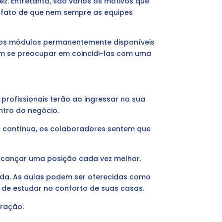
z. Entretanto, são vários os motivos que
 o fato de que nem sempre as equipes
 os módulos permanentemente disponíveis
m se preocupar em coincidi-las com uma
profissionais terão ao ingressar na sua
ntro do negócio.
 contínua, os colaboradores sentem que
alcançar uma posição cada vez melhor.
ada. As aulas podem ser oferecidas como
de de estudar no conforto de suas casas.
oração.