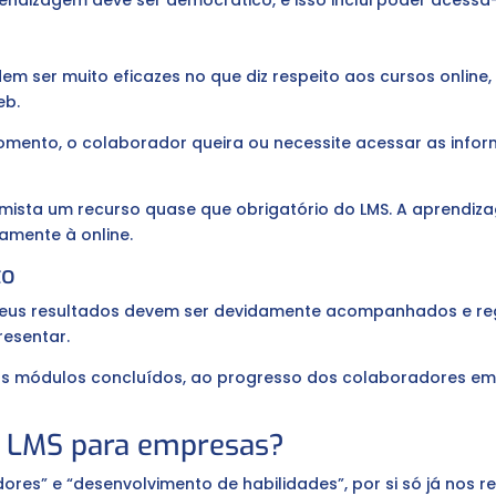
dizagem deve ser democrático, e isso inclui poder acessá-
a
 ser muito eficazes no que diz respeito aos cursos online
eb.
mento, o colaborador queira ou necessite acessar as infor
mista um recurso quase que obrigatório do LMS. A aprendiz
amente à online.
to
seus resultados devem ser devidamente acompanhados e reg
esentar.
os módulos concluídos, ao progresso dos colaboradores em
m LMS para empresas?
res” e “desenvolvimento de habilidades”, por si só já nos 