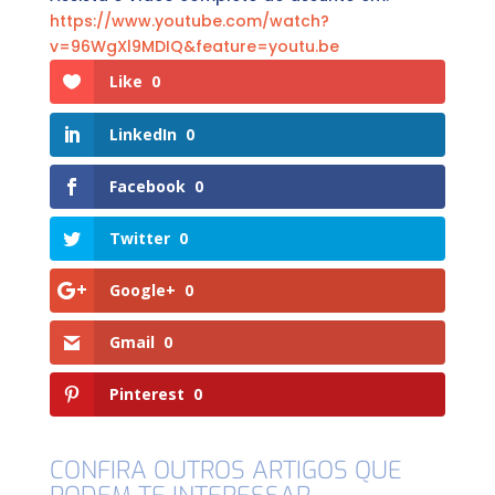
https://www.youtube.com/watch?
v=96WgXl9MDIQ&feature=youtu.be
Like
0
LinkedIn
0
Facebook
0
Twitter
0
Google+
0
Gmail
0
Pinterest
0
CONFIRA OUTROS ARTIGOS QUE