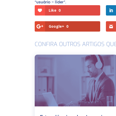
“usuário – líder”.
Like
0
Google+
0
CONFIRA OUTROS ARTIGOS QU