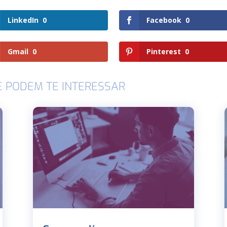
LinkedIn
0
Facebook
0
Gmail
0
Pinterest
0
E PODEM TE INTERESSAR