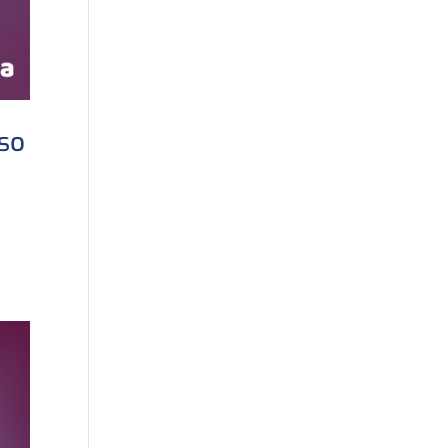
rso
u