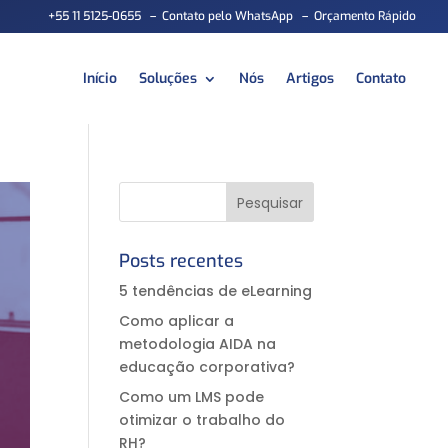
+55 11 5125-0655
–
Contato pelo WhatsApp
–
Orçamento Rápido
Início
Soluções
Nós
Artigos
Contato
Posts recentes
5 tendências de eLearning
Como aplicar a
metodologia AIDA na
educação corporativa?⠀
Como um LMS pode
otimizar o trabalho do
RH?