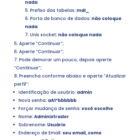
nada
Prefixo das tabelas:
mdl_
Porta de banco de dados:
não coloque
nada
Unix socket:
não coloque nada
Aperte “Continuar”;
Aperte “Continuar”;
Pode demorar um pouco, depois aperte
“Continuar”;
Preencha conforme abaixo e aperte “Atualizar
perfil”:
Identificação de usuário:
admin
Nova senha:
aA1*bbbbbb
Forçar mudança de senha:
você escolhe
Nome:
Administrador
Sobrenome:
Usuário
Endereço de Email:
seu email, como