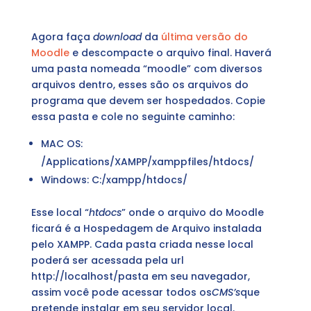
Agora faça
download
da
última versão do
Moodle
e descompacte o arquivo final. Haverá
uma pasta nomeada “moodle” com diversos
arquivos dentro, esses são os arquivos do
programa que devem ser hospedados. Copie
essa pasta e cole no seguinte caminho:
MAC OS:
/Applications/XAMPP/xamppfiles/htdocs/
Windows: C:/xampp/htdocs/
Esse local “
htdocs
” onde o arquivo do Moodle
ficará é a Hospedagem de Arquivo instalada
pelo XAMPP. Cada pasta criada nesse local
poderá ser acessada pela url
http://localhost/pasta em seu navegador,
assim você pode acessar todos os
CMS’s
que
pretende instalar em seu servidor local.