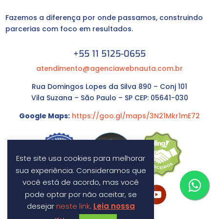
Fazemos a diferença por onde passamos, construindo
parcerias com foco em resultados.
+55 11 5125-0655
atendimento@agenciawebnauta.com.br
Rua Domingos Lopes da Silva 890 – Conj 101
Vila Suzana – São Paulo – SP CEP: 05641-030
Google Maps:
https://goo.gl/maps/3N21Mkr1mE72
Este site usa cookies para melhorar
sua experiência. Consideramos que
você está de acordo, mas você
pode optar por não aceitar, se
desejar
neste link
.
Leia nossa