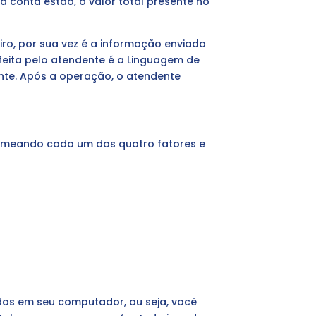
 conta estão, o valor total presente no
iro, por sua vez é a informação enviada
 feita pelo atendente é a Linguagem de
iente. Após a operação, o atendente
nomeando cada um dos quatro fatores e
dos em seu computador, ou seja, você