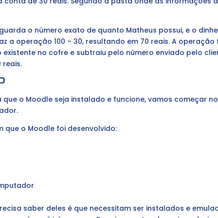
 conta de 30 reais. Segundo a pasta onde as informações da
 guarda o número exato de quanto Matheus possui, e o dinhe
faz a operação 100 – 30, resultando em 70 reais. A operação
o existente no cofre e subtraiu pelo número enviado pelo cl
 reais.
P
a que o Moodle seja instalado e funcione, vamos começar 
ador.
m que o Moodle foi desenvolvido:
omputador
ecisa saber deles é que necessitam ser instalados e emula