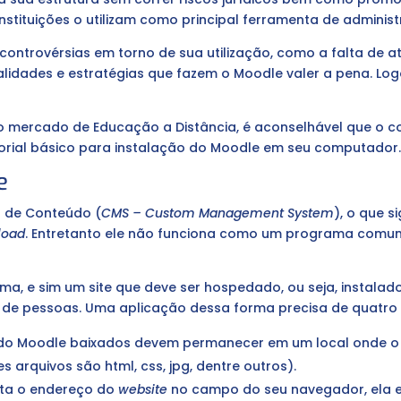
 instituições o utilizam como principal ferramenta de admini
 controvérsias em torno de sua utilização, como a falta de 
nalidades e estratégias que fazem o Moodle valer a pena. 
r no mercado de Educação a Distância, é aconselhável que o 
orial básico para instalação do Moodle em seu computador
e
 de Conteúdo (
CMS – Custom Management System
), o que 
load
. Entretanto ele não funciona como um programa comum
a, e sim um site que deve ser hospedado, ou seja, instalado
e pessoas. Uma aplicação dessa forma precisa de quatro f
do Moodle baixados devem permanecer em um local onde o
es arquivos são html, css, jpg, dentre outros).
ta o endereço do
website
no campo do seu navegador, ela e