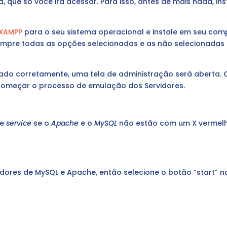
a, que só você irá acessar. Para isso, antes de mais nada, i
 XAMPP
para o seu sistema operacional e instale em seu c
empre todas as opções selecionadas e as não selecionadas
talado corretamente, uma tela de administração será aberta. 
começar o processo de emulação dos Servidores.
de
service
se o
Apache
e o
MySQL
não estão com um X vermelho
vidores de MySQL e Apache, então selecione o botão “start” n