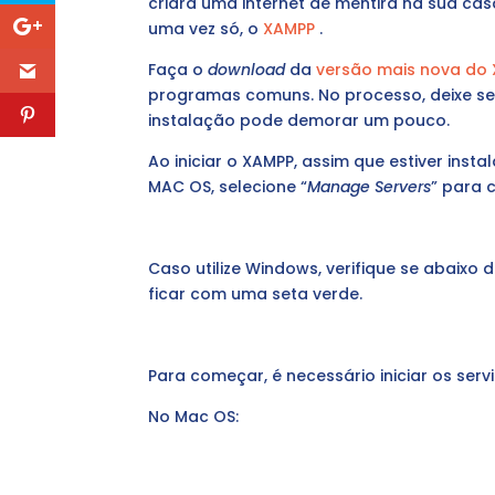
criará uma internet de mentira na sua cas
uma vez só, o
XAMPP
.
Faça o
download
da
versão mais nova do
programas comuns. No processo, deixe s
instalação pode demorar um pouco.
Ao iniciar o XAMPP, assim que estiver ins
MAC OS, selecione “
Manage Servers
” para 
Caso utilize Windows, verifique se abaixo 
ficar com uma seta verde.
Para começar, é necessário iniciar os ser
No Mac OS: