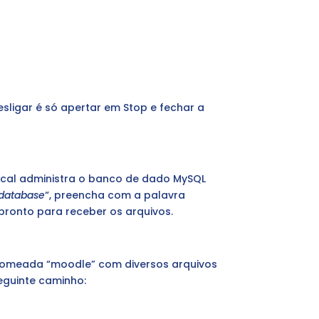
ligar é só apertar em Stop e fechar a
 local administra o banco de dado MySQL
 database
“, preencha com a palavra
pronto para receber os arquivos.
nomeada “moodle” com diversos arquivos
eguinte caminho: