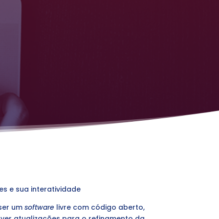
s e sua interatividade
 ser um
software
livre com código aberto,
over atualizações para o refinamento da