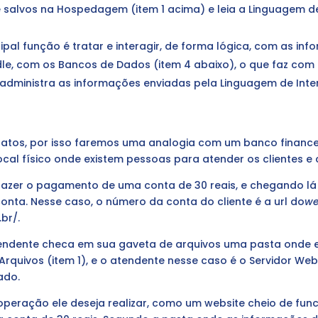
e salvos na Hospedagem (item 1 acima) e leia a Linguagem de
ipal função é tratar e interagir, de forma lógica, com as i
le, com os Bancos de Dados (item 4 abaixo), o que faz com
administra as informações enviadas pela Linguagem de Inte
tratos, por isso faremos uma analogia com um banco finan
m local físico onde existem pessoas para atender os clientes 
zer o pagamento de uma conta de 30 reais, e chegando lá e
onta. Nesse caso, o número da conta do cliente é a url do
we
br/.
endente checa em sua gaveta de arquivos uma pasta onde e
quivos (item 1), e o atendente nesse caso é o Servidor Web
ado.
eração ele deseja realizar, como um website cheio de funci