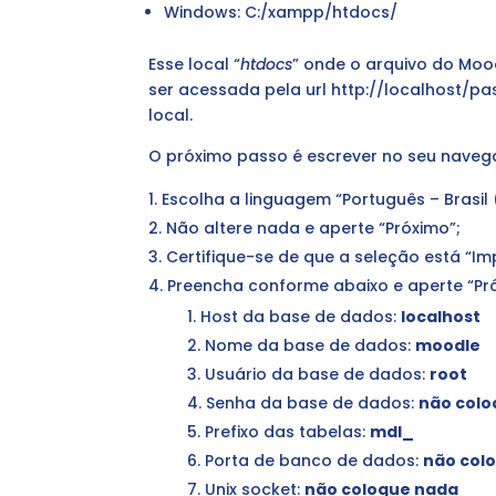
Windows: C:/xampp/htdocs/
Esse local “
htdocs
” onde o arquivo do Moo
ser acessada pela url http://localhost/p
local.
O próximo passo é escrever no seu navega
Escolha a linguagem “Português – Brasil 
Não altere nada e aperte “Próximo”;
Certifique-se de que a seleção está “Im
Preencha conforme abaixo e aperte “Pr
Host da base de dados:
localhost
Nome da base de dados:
moodle
Usuário da base de dados:
root
Senha da base de dados:
não colo
Prefixo das tabelas:
mdl_
Porta de banco de dados:
não col
Unix socket:
não coloque nada