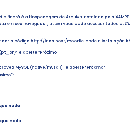
dle ficará é a Hospedagem de Arquivo instalada pelo XAMPP
asta em seu navegador, assim você pode acessar todos os
CM
dor o código http://localhost/moodle, onde a instalação ir
(pt_br)” e aperte “Próximo”;
proved MySQL (native/mysqli)” e aperte “Próximo”;
óximo”:
que nada
oque nada