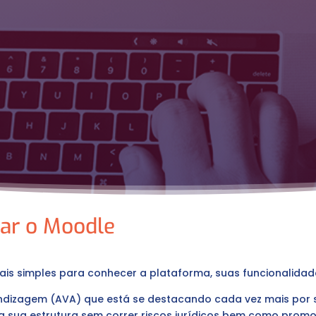
lar o Moodle
is simples para conhecer a plataforma, suas funcionalidade
ndizagem (AVA) que está se destacando cada vez mais por
r a sua estrutura sem correr riscos jurídicos bem como prom