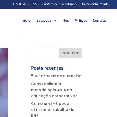
+55 11 5125-0655
–
Contato pelo WhatsApp
–
Orçamento Rápido
Início
Soluções
Nós
Artigos
Contato
Posts recentes
5 tendências de eLearning
Como aplicar a
metodologia AIDA na
educação corporativa?⠀
Como um LMS pode
otimizar o trabalho do
RH?