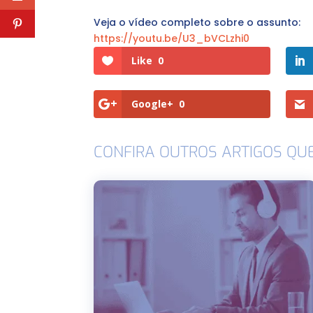
Veja o vídeo completo sobre o assunto:
https://youtu.be/U3_bVCLzhi0
Like
0
Google+
0
CONFIRA OUTROS ARTIGOS QU