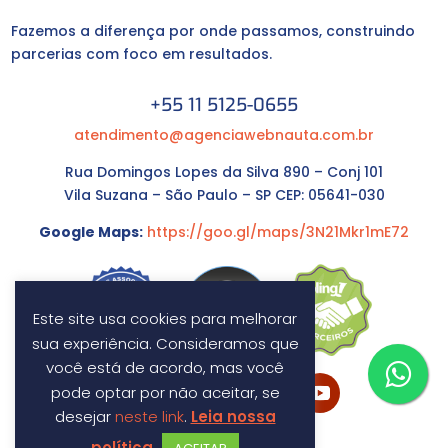
Fazemos a diferença por onde passamos, construindo
parcerias com foco em resultados.
+55 11 5125-0655
atendimento@agenciawebnauta.com.br
Rua Domingos Lopes da Silva 890 – Conj 101
Vila Suzana – São Paulo – SP CEP: 05641-030
Google Maps:
https://goo.gl/maps/3N21Mkr1mE72
Este site usa cookies para melhorar
sua experiência. Consideramos que
você está de acordo, mas você
pode optar por não aceitar, se
desejar
neste link
.
Leia nossa
política