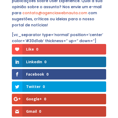
publicações sobre User Experience. Qual a sua
opinião sobre o assunto? Nos envie um e-mail
para
contato@agenciawebnauta.com
com
sugestões, críticas ou ideias para o nosso
portal de notícias!
[vc_separator type=’normal’ position=’center’
color=’#30d1ab’ thickness=” up=” down=”]
Like
0
LinkedIn
0
Facebook
0
Twitter
0
Google+
0
Gmail
0