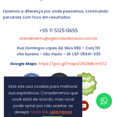
Fazemos a diferença por onde passamos, construindo
parcerias com foco em resultados.
+55 11 5125-0655
atendimento@agenciawebnauta.com.br
Rua Domingos Lopes da Silva 890 – Conj 101
Vila Suzana – São Paulo – SP CEP: 05641-030
Google Maps:
https://goo.gl/maps/3N21Mkr1mE72
Este site usa cookies para melhorar
sua experiência. Consideramos que
você está de acordo, mas você
pode optar por não aceitar, se
desejar
neste link
.
Leia nossa